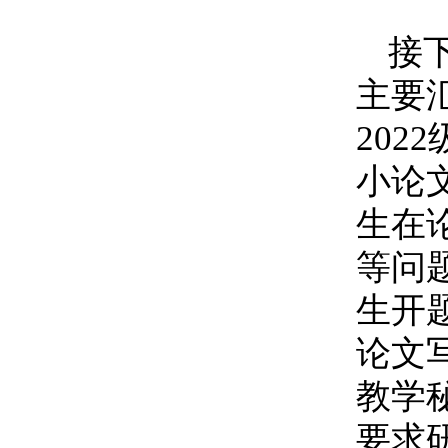
接
主要
2022
小论
生在
等问
生开
论文
教学
要求