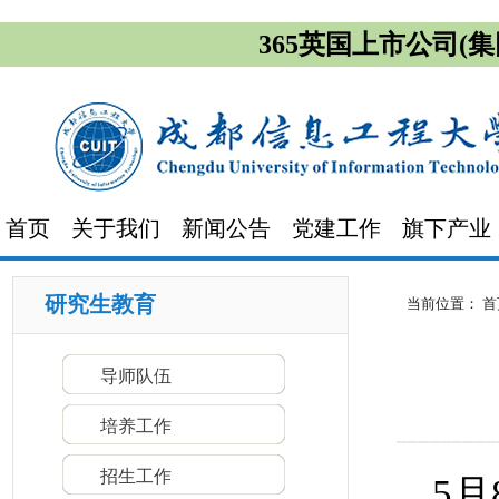
365英国上市公司(集团)
首页
关于我们
新闻公告
党建工作
旗下产业
研究生教育
当前位置：
首
·
关于2025（第三届）四川省老员工供...
导师队伍
·
第十五届全国老员工电子商务 “创新...
·
关于2024年（第四届）四川省老员工...
培养工作
·
2024年（第二届）四川省老员工供应...
·
365英国上市集团2027届优秀本科毕业生免试...
招生工作
5
月