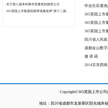
·
关于第八届本科教学质量奖的推荐公示
毕业生应避免
·
·
365英国上市集团拟推荐谯傲老师“第十二届...
365英国上
·
365英国上
·
365英国上
·
四川省人民政
·
成都金山数字
·
邀 请 函
·
2014京东
·
Copyright©365英国上市公司
地址：四川省成都市龙泉驿区阳光城幸福路10号 电