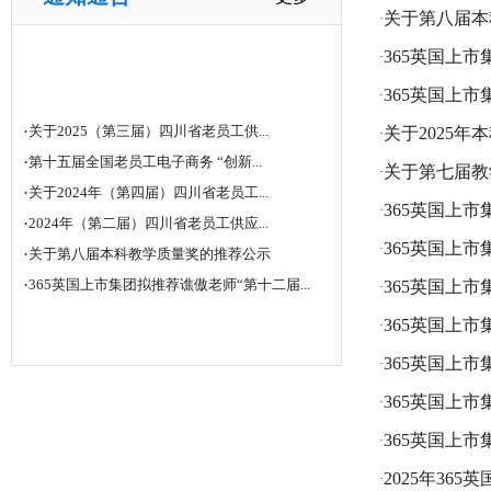
关于第八届本
·
365英国上
·
365英国上
·
·
关于2025（第三届）四川省老员工供...
关于2025
·
·
第十五届全国老员工电子商务 “创新...
关于第七届教
·
·
关于2024年（第四届）四川省老员工...
·
2024年（第二届）四川省老员工供应...
365英国上市
·
·
关于第八届本科教学质量奖的推荐公示
365英国上
·
·
365英国上市集团拟推荐谯傲老师“第十二届...
365英国上市
·
365英国上
·
365英国上市
·
365英国上
·
365英国上市
·
2025年36
·