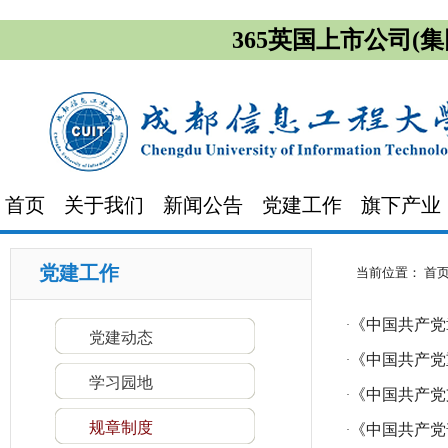
365英国上市公司(集团)
首页
关于我们
新闻公告
党建工作
旗下产业
党建工作
当前位置：
首
·
关于2025（第三届）四川省老员工供...
·
第十五届全国老员工电子商务 “创新...
《中国共产党
·
·
关于2024年（第四届）四川省老员工...
党建动态
·
《中国共产党
2024年（第二届）四川省老员工供应...
·
学习园地
·
关于第八届本科教学质量奖的推荐公示
《中国共产党
·
·
365英国上市集团拟推荐谯傲老师“第十二届...
规章制度
《中国共产党
·