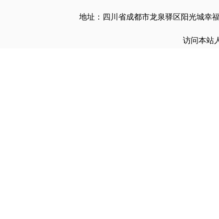
地址：四川省成都市龙泉驿区阳光城幸福路10号 电
访问本站