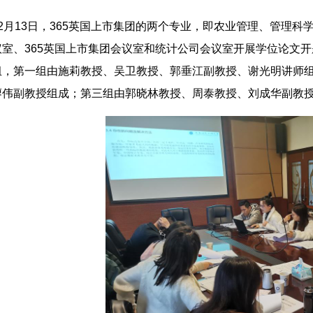
2
月
13
日，365英国上市集团的两个专业，即农业管理、管理科
议室、365英国上市集团会议室和统计公司会议室开展学位论文
组，第一组由施莉教授、吴卫教授、郭垂江副教授、谢光明讲师
廖伟副教授组成；第三组由郭晓林教授、周泰教授、刘成华副教