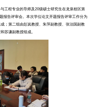
学与工程专业的导师及
20
级硕士研究生在龙泉校区第
开题报告评审会。本次学位论文开题报告评审工作分为
组成；第二组由彭岚教授、朱萍副教授、张治国副教
授和苏谦副教授组成。