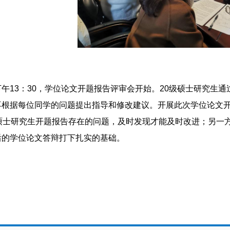
下午
13
：
30
，学位论文开题报告评审会开始。
20
级硕士研究生通
再根据每位同学的问题提出指导和修改建议。开展此次学位论文
硕士研究生开题报告存在的问题，及时发现才能及时改进；另一
后的学位论文答辩打下扎实的基础。