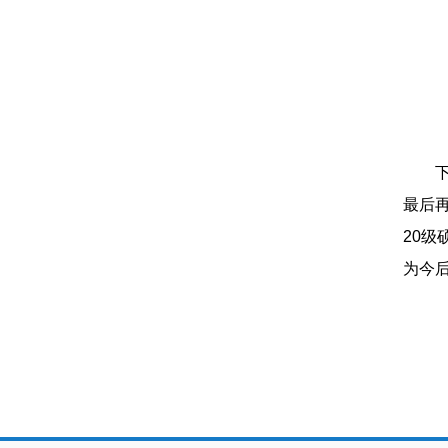
最后
20
级
为今