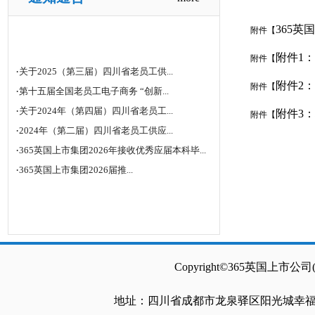
365英
附件【
附件1：
附件【
·
关于2025（第三届）四川省老员工供...
·
第十五届全国老员工电子商务 “创新...
附件2：
附件【
·
关于2024年（第四届）四川省老员工...
附件3
附件【
·
2024年（第二届）四川省老员工供应...
·
365英国上市集团2026年接收优秀应届本科毕...
·
365英国上市集团2026届推...
Copyright©365英国上市公司
地址：四川省成都市龙泉驿区阳光城幸福路10号 电