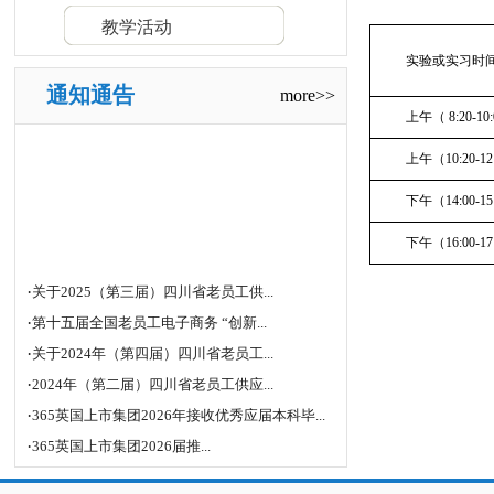
·
教学活动
关于2024年（第四届）四川省老员工...
·
2024年（第二届）四川省老员工供应...
实验或实习时
·
365英国上市集团2026年接收优秀应届本科毕...
通知通告
more>>
上午（
8:20-10
·
365英国上市集团2026届推...
上午（10
:20-12
下午（1
4:00-15
下午（
16:00-17
·
关于2025（第三届）四川省老员工供...
·
第十五届全国老员工电子商务 “创新...
·
关于2024年（第四届）四川省老员工...
·
2024年（第二届）四川省老员工供应...
·
365英国上市集团2026年接收优秀应届本科毕...
·
365英国上市集团2026届推...