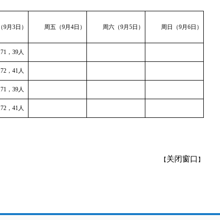
（9月3日）
周五（9月4日）
周六（9月5日）
周日（9月6日）
71，39人
72，41人
71，39人
72，41人
关闭窗口
【
】