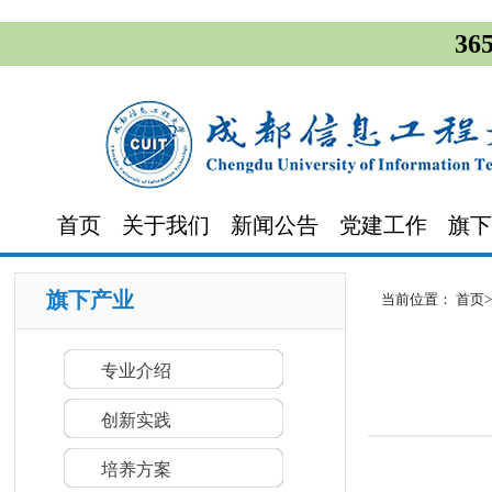
36
首页
关于我们
新闻公告
党建工作
旗下
旗下产业
当前位置：
首页
>
专业介绍
创新实践
·
关于2025（第三届）四川省老员工供...
培养方案
·
第十五届全国老员工电子商务 “创新...