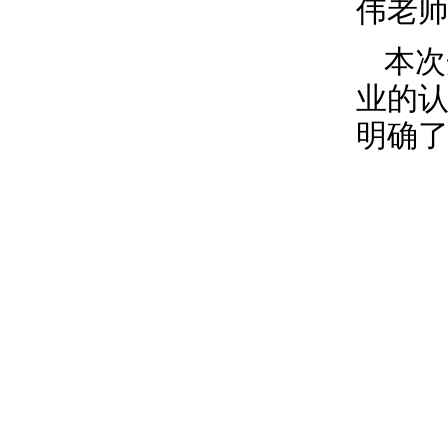
伟老
本次
业的
明确