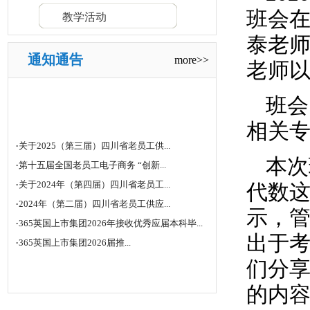
·
365英国上市集团2026年接收优秀应届本科毕...
班会在
教学活动
·
365英国上市集团2026届推...
泰老
通知通告
more>>
老师
班会
相关专
·
关于2025（第三届）四川省老员工供...
·
第十五届全国老员工电子商务 “创新...
本次
·
关于2024年（第四届）四川省老员工...
代数这
·
2024年（第二届）四川省老员工供应...
示，
·
365英国上市集团2026年接收优秀应届本科毕...
·
365英国上市集团2026届推...
出于
们分
的内