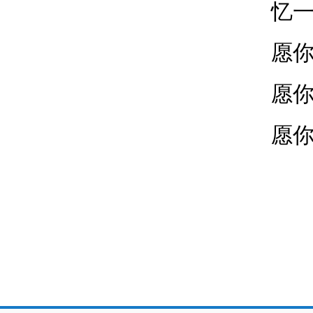
忆
愿
愿
愿