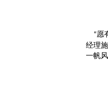
愿
“
经理
一帆