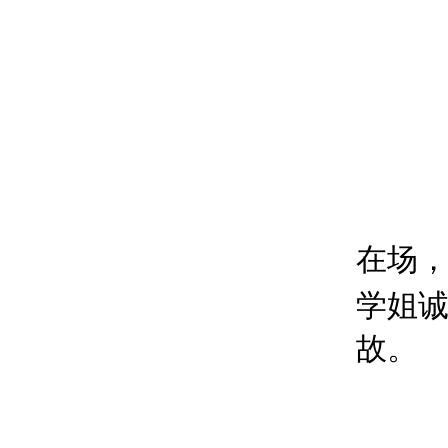
在场
学姐
故。