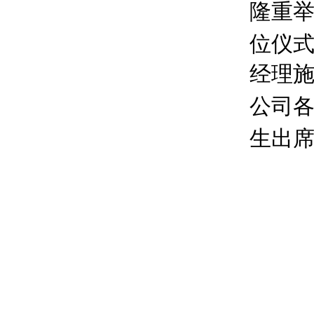
隆重
位仪式
经理施
公司
生出