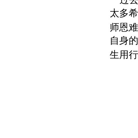
太多
师恩
自身
生用