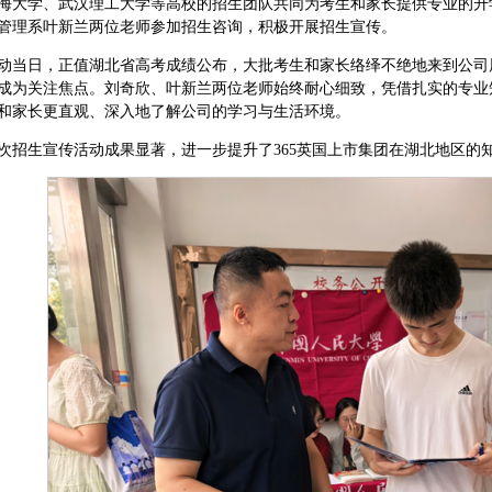
海大学、武汉理工大学等高校的招生团队共同为考生和家长提供专业的升学
管理系叶新兰两位老师参加招生咨询，积极开展招生宣传。
动当日，正值湖北省高考成绩公布，大批考生和家长络绎不绝地来到公司
成为关注焦点。刘奇欣、叶新兰两位老师始终耐心细致，凭借扎实的专业
和家长更直观、深入地了解公司的学习与生活环境。
次招生宣传活动成果显著，进一步提升了365英国上市集团在湖北地区的