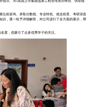
指导。365英国上市集团选派工程管理系刘奇欣、供应链
展位前咨询。录取分数线、专业特色、就业前景、考研深造
知识，逐一给予详细解答，对公司进行了全方面的展示，帮
知名度，也吸引了众多优秀学子的关注。