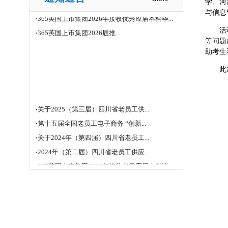
学、河
·
365英国上市集团2026年接收优秀应届本科毕...
与信息
·
365英国上市集团2026届推...
活
等问题
助考生
此
·
关于2025（第三届）四川省老员工供...
·
第十五届全国老员工电子商务 “创新...
·
关于2024年（第四届）四川省老员工...
·
2024年（第二届）四川省老员工供应...
·
365英国上市集团2026年接收优秀应届本科毕...
·
365英国上市集团2026届推...