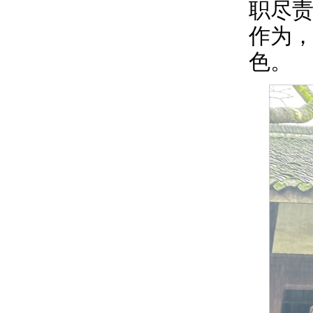
职尽
作为
色。