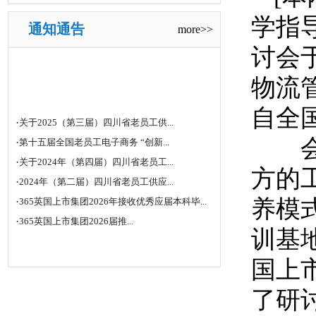
·
365英国上市集团2026届推...
学指
通知通告
more>>
讨会
物流
自全
·
关于2025（第三届）四川省老员工供...
·
第十五届全国老员工电子商务 “创新...
会议
·
关于2024年（第四届）四川省老员工...
方的
·
2024年（第二届）四川省老员工供应...
·
365英国上市集团2026年接收优秀应届本科毕...
养模
·
365英国上市集团2026届推...
训基
国上
了研