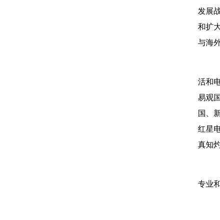
发展
和扩
与海
活和电
易观
国、
红星
真知
专业