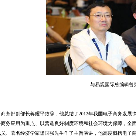
与易观国际总编辑曾
商务部副部长蒋耀平致辞，他总结了2012年我国电子商务发展
子商务应用为重点、以营造良好制度环境和社会环境为保障，全
成员、著名经济学家隆国强先生作了主旨演讲，他高度概括电子