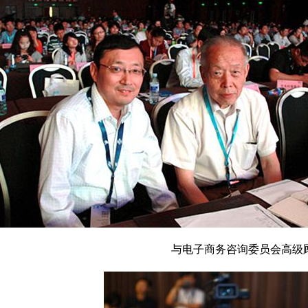
与电子商务咨询委员会高级