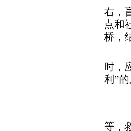
右，
点和
桥，
所
时，
利”
六
受
等，