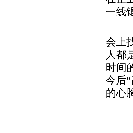
一线
老
会上
人都
时间
今后
的心
四
选