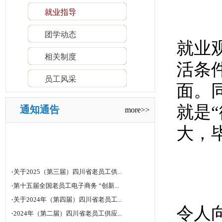
就业指导
·
关于2025（第三届）四川省老员工供...
对
·
第十五届全国老员工电子商务 “创新...
团学动态
就业
·
关于2024年（第四届）四川省老员工...
相关制度
·
2024年（第二届）四川省老员工供应...
活条
·
365英国上市集团2026年接收优秀应届本科毕...
员工风采
面。
·
365英国上市集团2026届推...
就是
通知通告
more>>
大，
二
·
关于2025（第三届）四川省老员工供...
·
第十五届全国老员工电子商务 “创新...
青
·
关于2024年（第四届）四川省老员工...
·
2024年（第二届）四川省老员工供应...
令人
·
365英国上市集团2026年接收优秀应届本科毕...