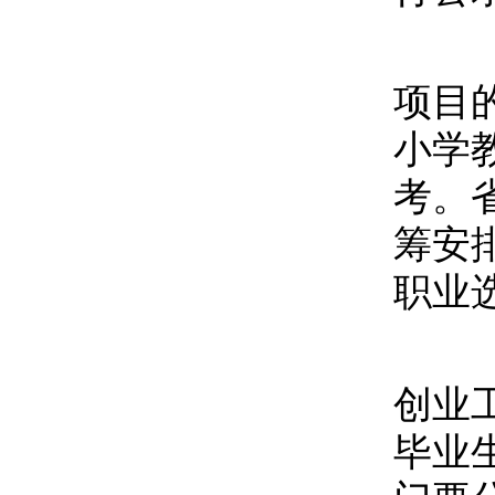
十
项目
小学
考。
筹安
职业
十
创业
毕业