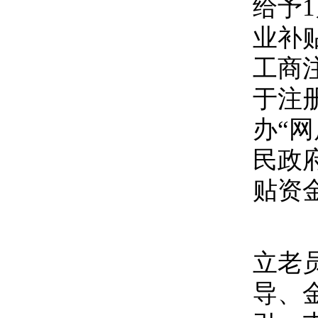
给予
业补
工商
于注
办“
民政
贴资
二
立老
导、