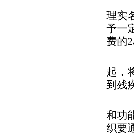
五
理实
予一
费的
六
起，
到残
七
和功
织要