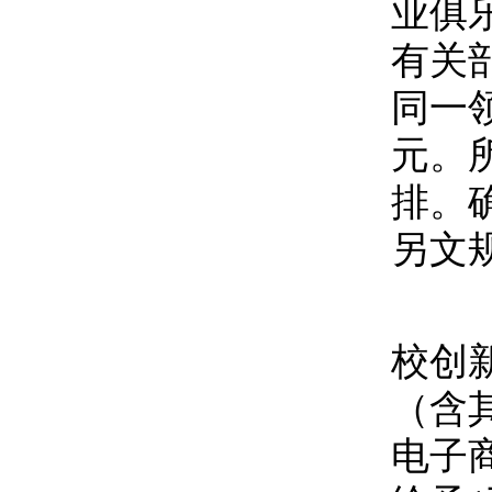
业俱
有关
同一
元。
排。
另文
对
校创
（含
电子