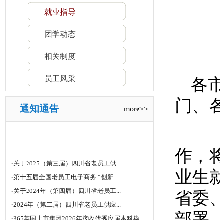
·
关于2025（第三届）四川省老员工供...
就业指导
·
第十五届全国老员工电子商务 “创新...
·
关于2024年（第四届）四川省老员工...
团学动态
·
2024年（第二届）四川省老员工供应...
相关制度
·
365英国上市集团2026年接收优秀应届本科毕...
·
365英国上市集团2026届推...
员工风采
各
门、
通知通告
more>>
省
·
关于2025（第三届）四川省老员工供...
作，
·
第十五届全国老员工电子商务 “创新...
业生
·
关于2024年（第四届）四川省老员工...
·
2024年（第二届）四川省老员工供应...
省委
·
365英国上市集团2026年接收优秀应届本科毕...
部署
·
365英国上市集团2026届推...