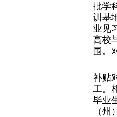
批学
训基
业见
高校
围。
八
补贴
工。
毕业
（州