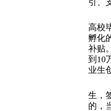
引、
从
高校
孵化
补贴
到1
业生
三
生，
的，