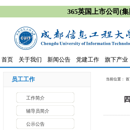
365英国上市公司(集团)
首页
关于我们
新闻公告
党建工作
旗下产业
员工工作
当前位置：
首
工作简介
辅导员简介
公示公告