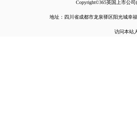
Copyright©365英国上市公司
地址：四川省成都市龙泉驿区阳光城幸福路10号 电
访问本站