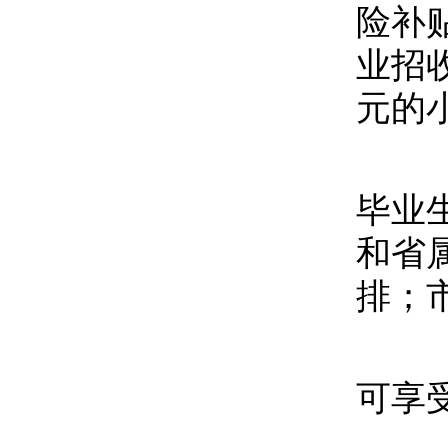
险补
业招
元的
四
毕业
和省
排；
在
可享