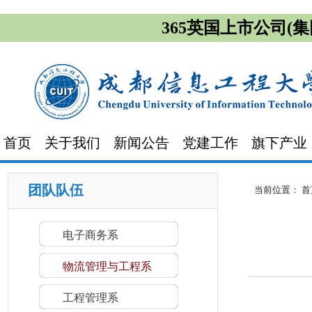
365英国上市公司(集团)
首页
关于我们
新闻公告
党建工作
旗下产业
团队队伍
当前位置：
首
电子商务系
·
关于2025（第三届）四川省老员工供...
物流管理与工程系
·
第十五届全国老员工电子商务 “创新...
·
关于2024年（第四届）四川省老员工...
工程管理系
·
2024年（第二届）四川省老员工供应...